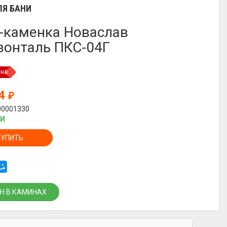
ЛЯ БАНИ
-каменка Новаслав
зонталь ПКС-04Г
уна
14
₽
00001330
ИИ
КУПИТЬ
Н В КАМИНАХ