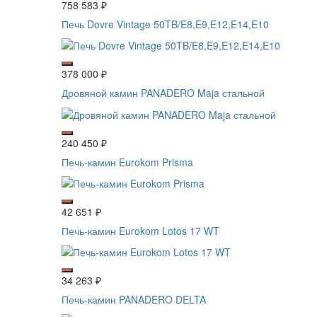
758 583
₽
Печь Dovre Vintage 50TB/E8,E9,E12,E14,E10
378 000
₽
Дровяной камин PANADERO Maja стальной
240 450
₽
Печь-камин Eurokom Prisma
42 651
₽
Печь-камин Eurokom Lotos 17 WT
34 263
₽
Печь-камин PANADERO DELTA