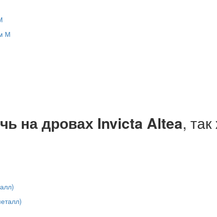
М
чь на дровах Invicta Altea
, так
алл)