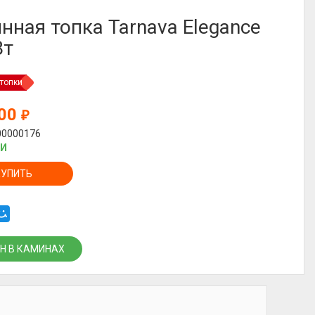
нная топка Tarnava Elegance
Вт
топки
000
₽
00000176
ИИ
КУПИТЬ
Н В КАМИНАХ