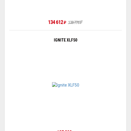
134 612
₽
138 776
₽
IGNITE XLF50