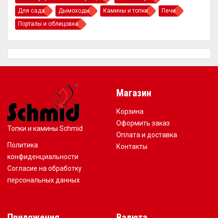
Для сада
Дымоходы
Камины и топки
Печи
Порталы и облицовка
Магазин
Корзина
Оформить заказ
Топки и камины Schmid
Оплата и доставка
Политика
Контакты
конфиденциальности
Согласие на обработку
персональных данных
Приложения
Валюта