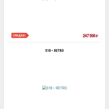
247 500
СКИДКА!
₽
S18 – RETRO