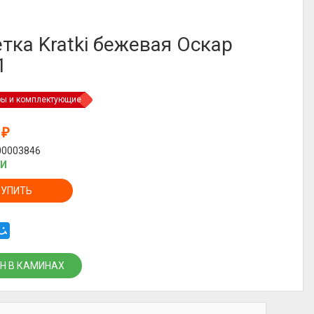
тка Kratki бежевая Оскар
1
ры и комплектующие
4
₽
00003846
ИИ
КУПИТЬ
Н В КАМИНАХ