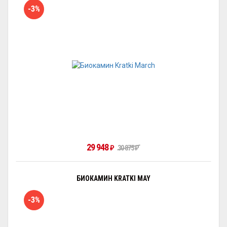
-3%
29 948
30 875
₽
₽
БИОКАМИН KRATKI MAY
-3%