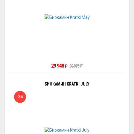
29 948
30 875
₽
₽
БИОКАМИН KRATKI JULY
-3%