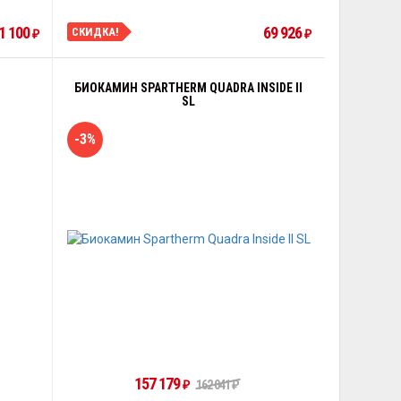
1 100
69 926
СКИДКА!
₽
₽
БИОКАМИН SPARTHERM QUADRA INSIDE II
SL
-3%
157 179
162 041
₽
₽