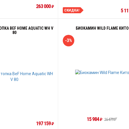
263 000
₽
5 11
СКИДКА!
ПКА BEF HOME AQUATIC WH V
БИОКАМИН WILD FLAME КИТО
80
-3%
15 984
16 479
₽
₽
197 159
₽