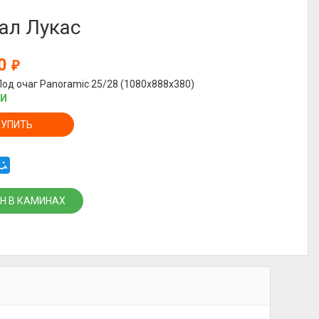
ал Лукас
00
₽
Под очаг Panoramic 25/28 (1080x888x380)
ИИ
КУПИТЬ
Н В КАМИНАХ