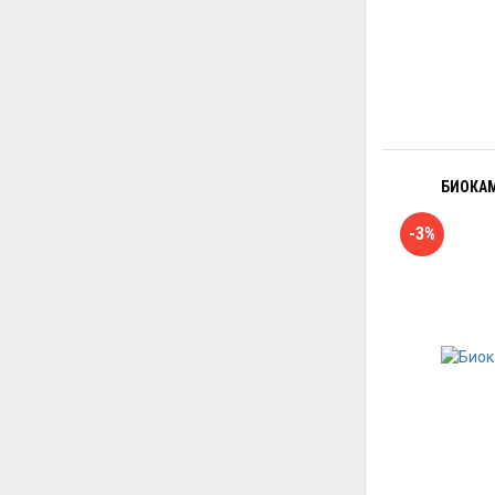
БИОКАМ
-3%