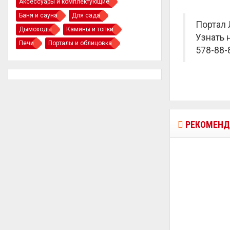
Аксессуары и комплектующие
Баня и сауна
Для сада
Портал 
Дымоходы
Камины и топки
Узнать 
Печи
Порталы и облицовка
578-88-8
РЕКОМЕНД