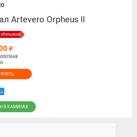
RO
ал Artevero Orpheus II
 облицовка
000
₽
00003668
ИИ
КУПИТЬ
Н В КАМИНАХ