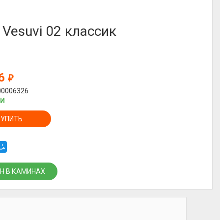
 Vesuvi 02 классик
36
₽
00006326
ИИ
КУПИТЬ
Н В КАМИНАХ