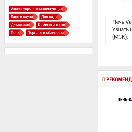
Аксессуары и комплектующие
Баня и сауна
Для сада
Печь Ve
Дымоходы
Камины и топки
Узнать 
Печи
Порталы и облицовка
(МСК).
РЕКОМЕНД
ПЕЧЬ-К