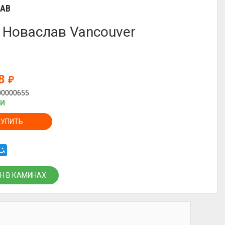
АВ
 Новаслав Vancouver
78
₽
00000655
ИИ
КУПИТЬ
Н В КАМИНАХ