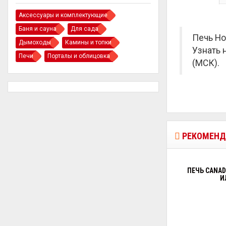
Аксессуары и комплектующие
Баня и сауна
Для сада
Печь Но
Дымоходы
Камины и топки
Узнать 
Печи
Порталы и облицовка
(МСК).
РЕКОМЕНД
ПЕЧЬ CANAD
И