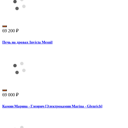
69 200
₽
Печь на дровах Invicta Mesnil
69 000
₽
Камин Марина - Гленрич [Электрокамин Marina - Glenrich]