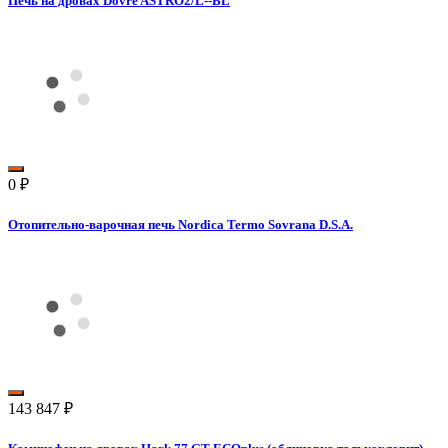
Печь на дровах Dovre ASTRO2/L--BL
0
₽
Отопительно-варочная печь Nordica Termo Sovrana D.S.A.
143 847
₽