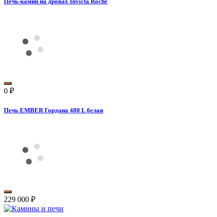
Печь-камин на дровах Invicta Roche
0
₽
Печь EMBER Гордана 480 L белая
229 000
₽