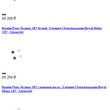
69 200
₽
Камин Роял Делюкс S87 белый - Гленрич [Электрокамин Royal Delux
С87 - Glenrich]
69 200
₽
Камин Роял Делюкс S87 слоновая кость - Гленрич [Электрокамин Royal
Delux С87 - Glenrich]