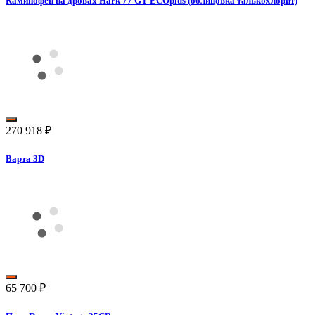
Каминофен на дровах Hark 77 GT ECOplus (облицовка талькохлорит)
270 918
₽
Варта 3D
65 700
₽