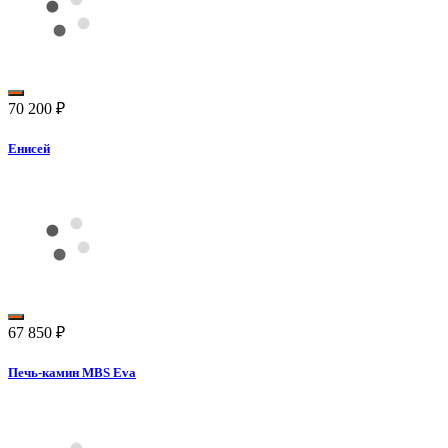
70 200
₽
Енисей
67 850
₽
Печь-камин MBS Eva