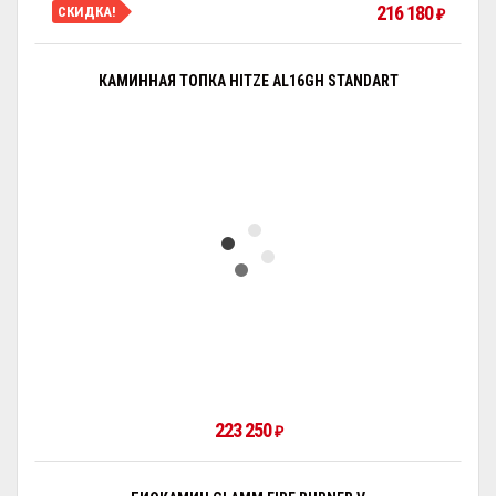
216 180
СКИДКА!
₽
КАМИННАЯ ТОПКА HITZE AL16GH STANDART
223 250
₽