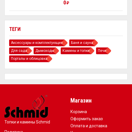
0
₽
ТЕГИ
Аксессуары и комплектующие
Баня и сауна
Для сада
Дымоходы
Камины и топки
Печи
Порталы и облицовка
Магазин
Корзина
Оформить заказ
Топки и камины Schmid
Оплата и доставка