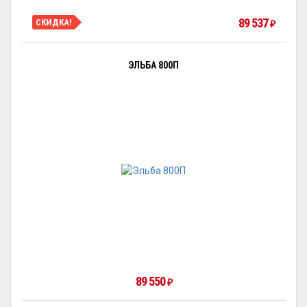
89 537
СКИДКА!
₽
ЭЛЬБА 800П
89 550
₽