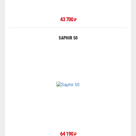
43 700
₽
SAPHIR 50
64 190
₽