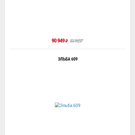
90 949
93 762
₽
₽
ЭЛЬБА 609