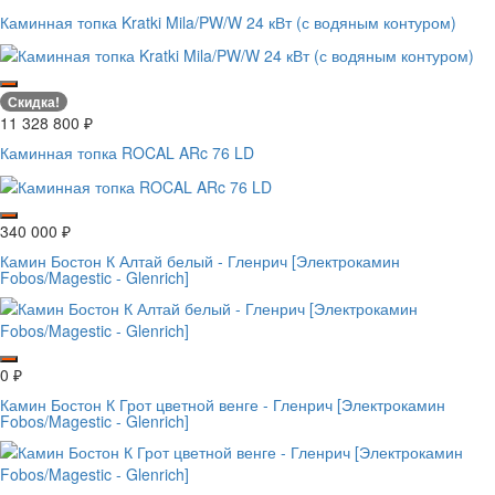
Каминная топка Kratki Mila/PW/W 24 кВт (с водяным контуром)
Скидка!
11 328 800
₽
Каминная топка ROCAL ARc 76 LD
340 000
₽
Камин Бостон К Алтай белый - Гленрич [Электрокамин
Fobos/Magestic - Glenrich]
0
₽
Камин Бостон К Грот цветной венге - Гленрич [Электрокамин
Fobos/Magestic - Glenrich]