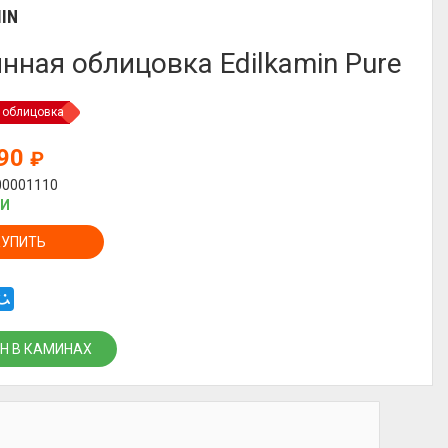
IN
нная облицовка Edilkamin Pure
 облицовка
490
₽
00001110
ИИ
КУПИТЬ
Н В КАМИНАХ