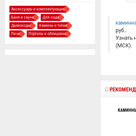
Аксессуары и комплектующие
Баня и сауна
Для сада
каминна
Дымоходы
Камины и топки
руб.
.
Печи
Порталы и облицовка
Узнать 
(МСК).
РЕКОМЕНД
КАМИННЫ