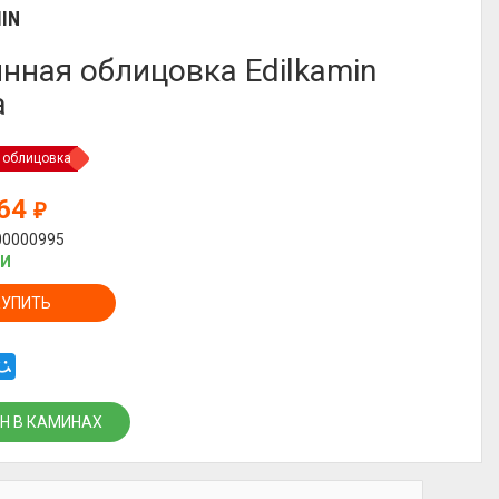
IN
нная облицовка Edilkamin
a
 облицовка
164
₽
00000995
ИИ
КУПИТЬ
Н В КАМИНАХ