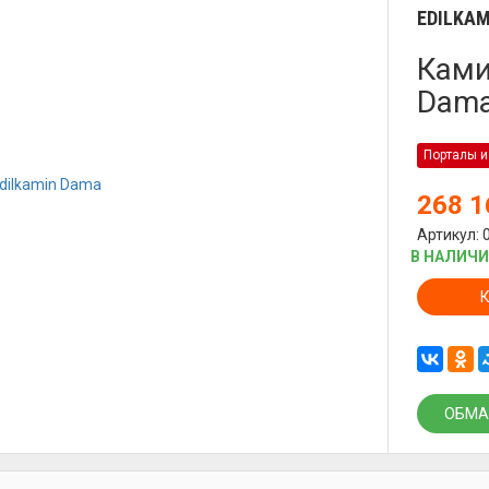
EDILKAM
Ками
Dam
Порталы и
268 
Артикул: 
В НАЛИЧ
ОБМА