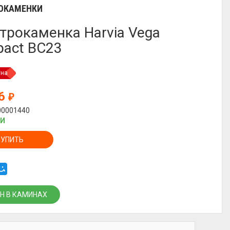
ОКАМЕНКИ
трокаменка Harvia Vega
act BC23
уна
06
₽
00001440
ИИ
КУПИТЬ
Н В КАМИНАХ