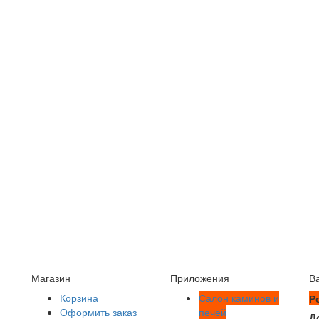
Магазин
Приложения
В
Корзина
Салон каминов и
Р
Оформить заказ
печей
Д