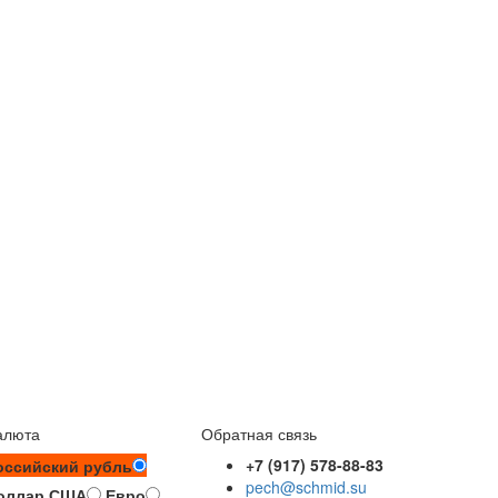
алюта
Обратная связь
+7 (917) 578-88-83
оссийский рубль
pech@schmid.su
оллар США
Евро