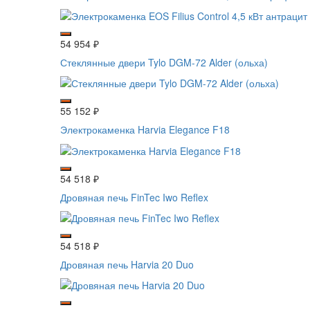
54 954
₽
Стеклянные двери Tylo DGM-72 Alder (ольха)
55 152
₽
Электрокаменка Harvia Elegance F18
54 518
₽
Дровяная печь FinTec Iwo Reflex
54 518
₽
Дровяная печь Harvia 20 Duo