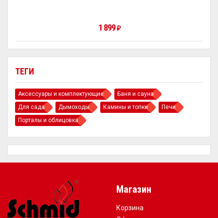
1 899
₽
ТЕГИ
Аксессуары и комплектующие
Баня и сауна
Для сада
Дымоходы
Камины и топки
Печи
Порталы и облицовка
Магазин
Корзина