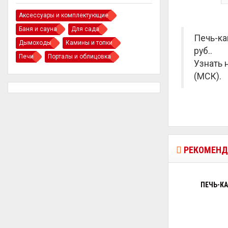
Аксессуары и комплектующие
Баня и сауна
Для сада
Печь-ка
Дымоходы
Камины и топки
руб.
.
Печи
Порталы и облицовка
Узнать 
(МСК).
РЕКОМЕНД
ПЕЧЬ-КА