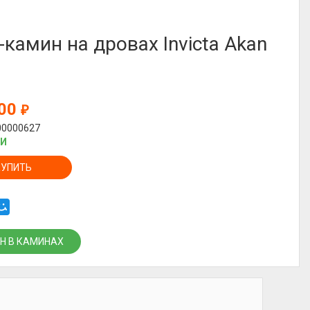
-камин на дровах Invicta Akan
000
₽
00000627
ИИ
КУПИТЬ
Н В КАМИНАХ