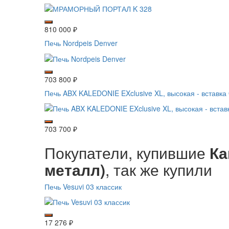
810 000
₽
Печь Nordpeis Denver
703 800
₽
Печь ABX KALEDONIE EXclusive XL, высокая - вставка 
703 700
₽
Покупатели, купившие
Ка
металл)
, так же купили
Печь Vesuvi 03 классик
17 276
₽