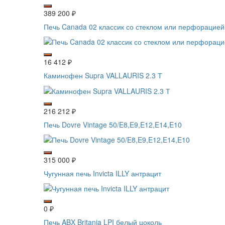
389 200
₽
Печь Canada 02 классик со стеклом или перфорацией
16 412
₽
Каминофен Supra VALLAURIS 2.3 Т
216 212
₽
Печь Dovre Vintage 50/E8,E9,E12,E14,E10
315 000
₽
Чугунная печь Invicta ILLY антрацит
0
₽
Печь ABX Britania LPI белый цоколь