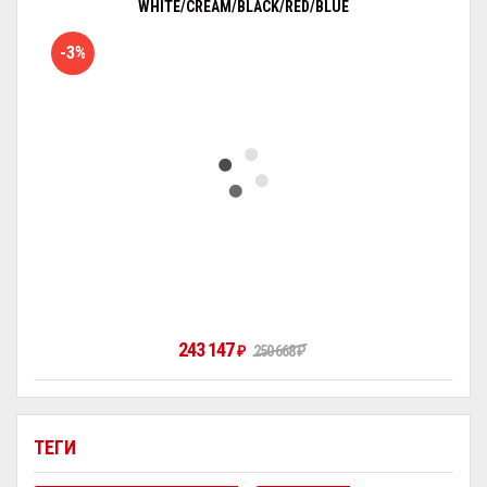
WHITE/CREAM/BLACK/RED/BLUE
-3%
243 147
₽
250 668
₽
ТЕГИ