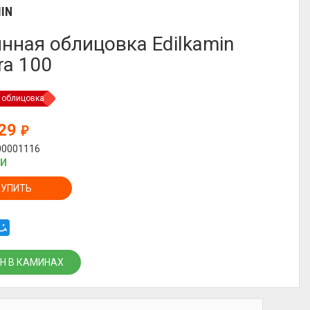
IN
нная облицовка Edilkamin
ra 100
 облицовка
229
₽
00001116
ИИ
КУПИТЬ
Н В КАМИНАХ