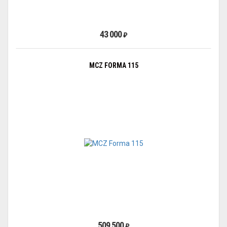
43 000
₽
MCZ FORMA 115
509 500
₽