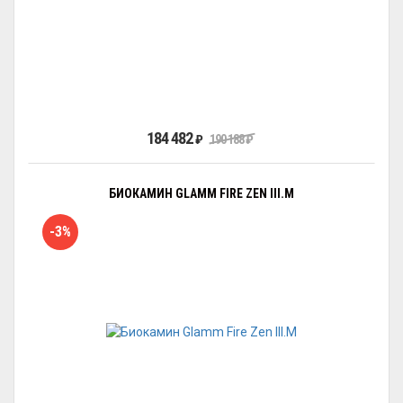
184 482
₽
190 188
₽
БИОКАМИН GLAMM FIRE ZEN III.M
-3%